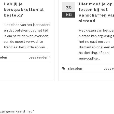
Heb jij je
Hier moet je op
30
kerstpakketten al
letten bij het
besteld?
MEI
aanschaffen va
sieraad
Het einde van het jaar nadert
en dat betekent dat het tijd
Het kiezen van het pe
is om na te denken over een
sieraad kan erg lastig z
van de meest verwachte
het nu gaat om een
tradities: het uitdelen van...
diamanten ring, een e
halsketting, of een
aden
Lees verder
eenvoudige...
sieraden
Lees 
 zijn gemarkeerd met
*