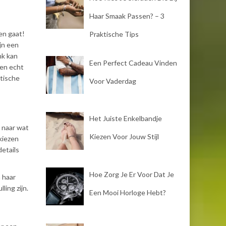
Haar Smaak Passen? – 3
en gaat!
Praktische Tips
ijn een
nk kan
Een Perfect Cadeau Vinden
een echt
ktische
Voor Vaderdag
Het Juiste Enkelbandje
n naar wat
Kiezen Voor Jouw Stijl
kiezen
details
Hoe Zorg Je Er Voor Dat Je
n haar
ling zijn.
Een Mooi Horloge Hebt?