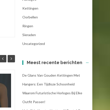
Kettingen
Oorbellen
Ringen
Sieraden
Uncategorized
Meest recente berichten
De Glans Van Gouden Kettingen Met
Met deze sieraden
16
13
Hangers: Een Tijdloze Schoonheid
steel je de show
OKT
tijdens de
SEP
Waarom Futuristische Horloges Bij Elke
feestdagen
Outfit Passen!
Het lijkt misschien nog ver