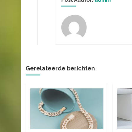
Gerelateerde berichten
soires
maken
 uit huis