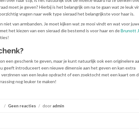
 over haar stijl, is het natuurlijk ook de moeite waard na te denken ov
raad moet je geven? Hierbij is het belangrijk om na te gaan wat ze leuk vi
oorzichtig vragen naar welk type sieraad het belangrijkste voor haar is.
 niet van armbanden. Je moet kijken wat ze mooi vindt en wat voor juw
 met het kiezen van een sieraad die bestemd is voor haar en de
Brunott 
ties!
schenk?
on een geschenk te geven, maar je kunt natuurlijk ook een originelere a
u geeft introduceert een nieuwe dimensie aan het geven en kan extra
et verzinnen van een leuke opdracht of een zoektocht met een kaart om 
errassing nog leuker te maken!
/
Geen reacties
/
door
admin