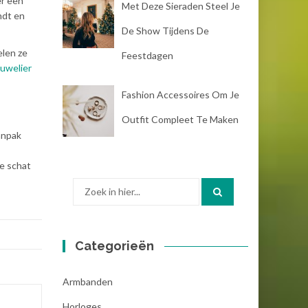
er een
Met Deze Sieraden Steel Je
ndt en
De Show Tijdens De
elen ze
Feestdagen
Juwelier
Fashion Accessoires Om Je
Outfit Compleet Te Maken
anpak
de schat
Zoek
naar:
Categorieën
Armbanden
Horloges