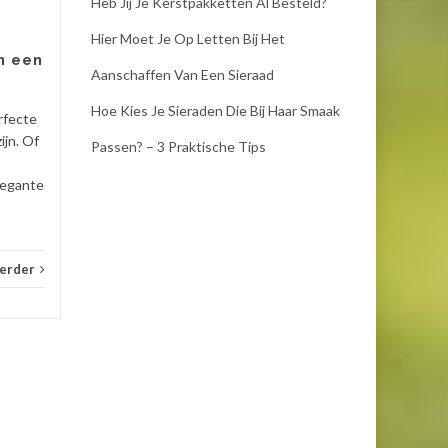
weg, maar vergis je niet. De
Heb Jij Je Kerstpakketten Al Besteld?
bladeren vallen alweer van de
Hier Moet Je Op Letten Bij Het
bomen en voor je het weet
n een
staan de feestdagen voor...
Aanschaffen Van Een Sieraad
kettingen
,
sieraden
Lees verder
oorbe
Hoe Kies Je Sieraden Die Bij Haar Smaak
rfecte
ijn. Of
Passen? – 3 Praktische Tips
legante
verder