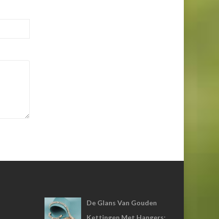
De Glans Van Gouden
Kettingen Met Hangers: