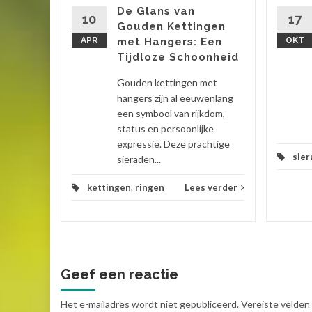
rk of een
De Glans van
ing of
10
17
Gouden Kettingen
belang
APR
met Hangers: Een
OKT
Tijdloze Schoonheid
 verder
Gouden kettingen met
hangers zijn al eeuwenlang
een symbool van rijkdom,
status en persoonlijke
expressie. Deze prachtige
sier
sieraden...
kettingen
,
ringen
Lees verder
Geef een reactie
Het e-mailadres wordt niet gepubliceerd.
Vereiste velden