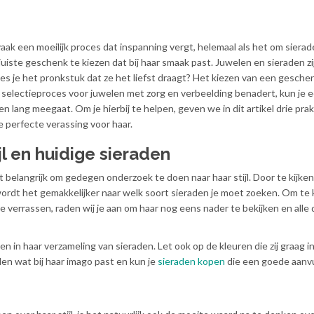
aak een moeilijk proces dat inspanning vergt, helemaal als het om sierad
juiste geschenk te kiezen dat bij haar smaak past. Juwelen en sieraden z
ies je het pronkstuk dat ze het liefst draagt? Het kiezen van een gesche
et selectieproces voor juwelen met zorg en verbeelding benadert, kun je 
n lang meegaat. Om je hierbij te helpen, geven we in dit artikel drie pra
e perfecte verassing voor haar.
jl en huidige sieraden
het belangrijk om gedegen onderzoek te doen naar haar stijl. Door te kijke
 wordt het gemakkelijker naar welk soort sieraden je moet zoeken. Om te 
 verrassen, raden wij je aan om haar nog eens nader te bekijken en alle 
 in haar verzameling van sieraden. Let ook op de kleuren die zij graag i
en wat bij haar imago past en kun je
sieraden kopen
die een goede aanvul