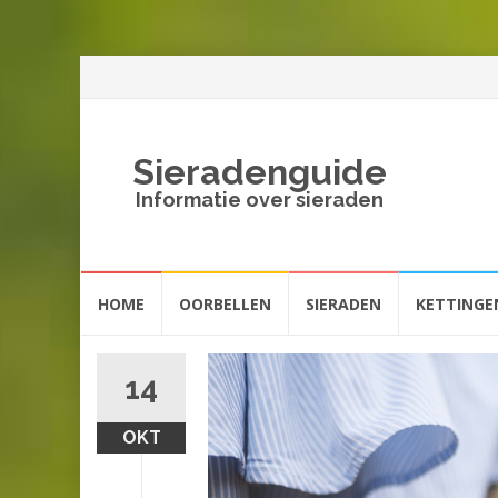
Sieradenguide
Informatie over sieraden
Spring
HOME
OORBELLEN
SIERADEN
KETTINGE
naar
inhoud
14
OKT