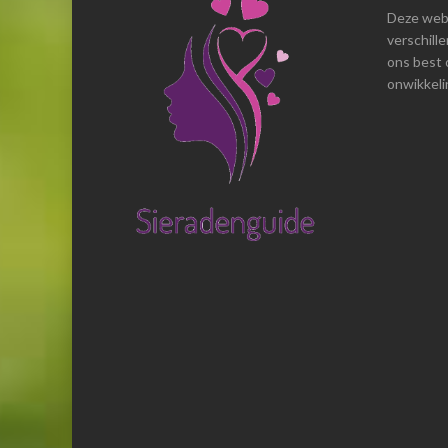
Deze webs
verschill
ons best 
onwikkelin