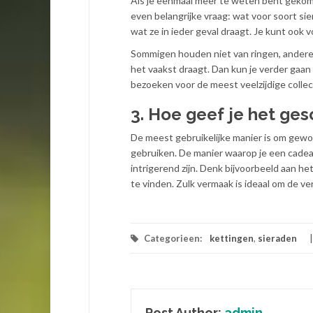
Als je eenmaal meer te weten bent gekomen
even belangrijke vraag: wat voor soort sie
wat ze in ieder geval draagt. Je kunt ook v
Sommigen houden niet van ringen, anderen
het vaakst draagt. Dan kun je verder gaan
bezoeken voor de meest veelzijdige collec
3. Hoe geef je het ge
De meest gebruikelijke manier is om gewo
gebruiken. De manier waarop je een cadea
intrigerend zijn. Denk bijvoorbeeld aan h
te vinden. Zulk vermaak is ideaal om de v
Categorieen:
kettingen
,
sieraden
Post Author:
admin