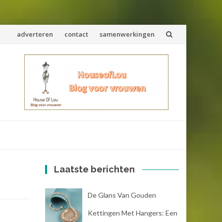
Spring
adverteren
contact
samenwerkingen
naar
inhoud
Laatste berichten
De Glans Van Gouden
Kettingen Met Hangers: Een