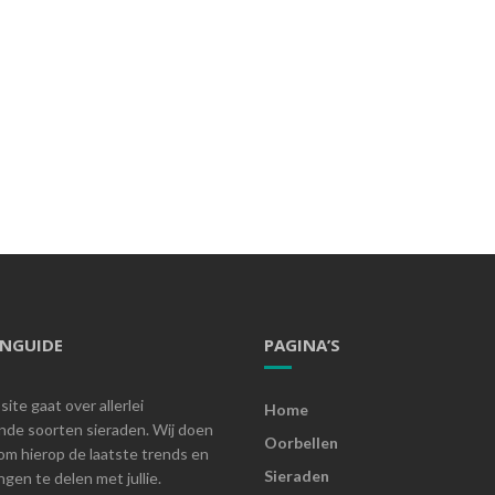
ENGUIDE
PAGINA’S
ite gaat over allerlei
Home
ende soorten sieraden. Wij doen
Oorbellen
om hierop de laatste trends en
Sieraden
gen te delen met jullie.