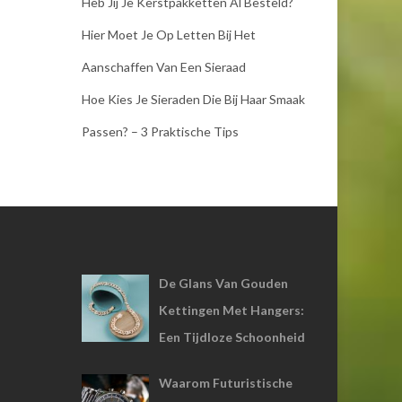
Heb Jij Je Kerstpakketten Al Besteld?
Hier Moet Je Op Letten Bij Het
Aanschaffen Van Een Sieraad
Hoe Kies Je Sieraden Die Bij Haar Smaak
Passen? – 3 Praktische Tips
De Glans Van Gouden
Kettingen Met Hangers:
Een Tijdloze Schoonheid
Waarom Futuristische