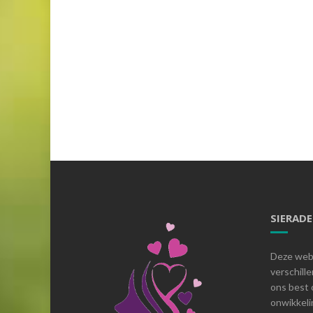
SIERAD
Deze webs
verschill
ons best 
onwikkelin