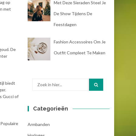
lag op
Met Deze Sieraden Steel Je
en met
De Show Tijdens De
Feestdagen
Fashion Accessoires Om Je
goud. De
Outfit Compleet Te Maken
hter
Zoek
ijl biedt
naar:
ger.
s Gucci of
Categorieën
 Populaire
Armbanden
Horloges