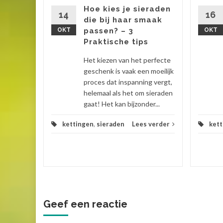
Wanneer
Hoe kies je sieraden
t,...
14
16
die bij haar smaak
OKT
passen? – 3
OKT
bellen
...
Praktische tips
 verder
Het kiezen van het perfecte
geschenk is vaak een moeilijk
proces dat inspanning vergt,
helemaal als het om sieraden
gaat! Het kan bijzonder...
kettingen
,
sieraden
Lees verder
kett
Geef een reactie