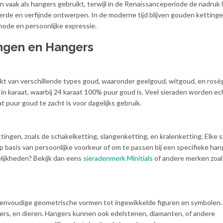
vaak als hangers gebruikt, terwijl in de Renaissanceperiode de nadruk 
rde en verfijnde ontwerpen. In de moderne tijd blijven gouden ketting
mode en persoonlijke expressie.
ngen en Hangers
 van verschillende types goud, waaronder geelgoud, witgoud, en rosé
in karaat, waarbij 24 karaat 100% puur goud is. Veel sieraden worden ec
 puur goud te zacht is voor dagelijks gebruik.
ttingen, zoals de schakelketting, slangenketting, en kralenketting. Elke st
basis van persoonlijke voorkeur of om te passen bij een specifieke han
lijkheden? Bekijk dan eens
sieradenmerk Minitials
of andere merken zoal
eenvoudige geometrische vormen tot ingewikkelde figuren en symbolen.
ers, en dieren. Hangers kunnen ook edelstenen, diamanten, of andere