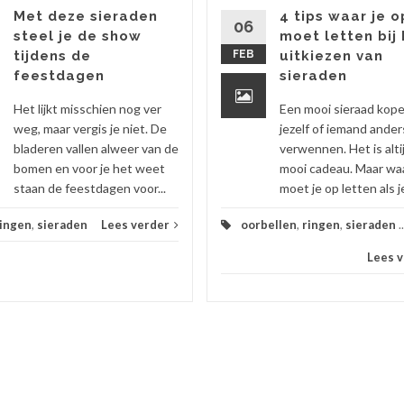
Met deze sieraden
4 tips waar je o
06
steel je de show
moet letten bij
tijdens de
FEB
uitkiezen van
feestdagen
sieraden
Het lijkt misschien nog ver
Een mooi sieraad kop
weg, maar vergis je niet. De
jezelf of iemand ander
bladeren vallen alweer van de
verwennen. Het is alti
bomen en voor je het weet
mooi cadeau. Maar wa
staan de feestdagen voor...
moet je op letten als je
ingen
,
sieraden
Lees verder
oorbellen
,
ringen
,
sieraden
..
Lees 