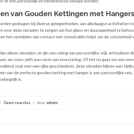
 ze een persoonlijk en betekenisvol sieraad worden.
gen van Gouden Kettingen met Hanger
den gedragen bij diverse gelegenheden, van alledaagse activiteiten t
om voor deze sieraden te zorgen om hun glans en duurzaamheid te behou
 en het vermijden van contact met chemicaliën helpt om de schoonheid 
 alleen sieraden; ze zijn een uiting van persoonlijke stijl, erfstukken d
en, en soms zelfs een vorm van investering. Of het nu gaat om een ee
vallend stuk met een rijke geschiedenis, deze sieraden blijven een tijdl
en van de perfecte gouden ketting met hanger is een persoonlijke reis,
elangrijk is.
/
Geen reacties
/
door
admin