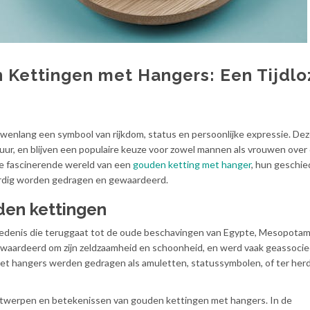
 Kettingen met Hangers: Een Tijdlo
wenlang een symbool van rijkdom, status en persoonlijke expressie. De
ltuur, en blijven een populaire keuze voor zowel mannen als vrouwen over
 de fascinerende wereld van een
gouden ketting met hanger
, hun geschie
oordig worden gedragen en gewaardeerd.
den kettingen
edenis die teruggaat tot de oude beschavingen van Egypte, Mesopotam
waardeerd om zijn zeldzaamheid en schoonheid, en werd vaak geassoci
met hangers werden gedragen als amuletten, statussymbolen, of ter her
ntwerpen en betekenissen van gouden kettingen met hangers. In de