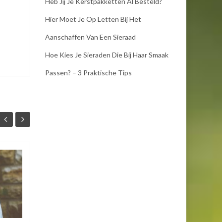
Heb Jij Je Kerstpakketten Al Besteld?
Hier Moet Je Op Letten Bij Het
Aanschaffen Van Een Sieraad
Hoe Kies Je Sieraden Die Bij Haar Smaak
Passen? – 3 Praktische Tips
How to: sieraden
21
19
combineren met
DEC
iedere outfit?
NOV
Het gebruik van sieraden is
van essentieel belang om