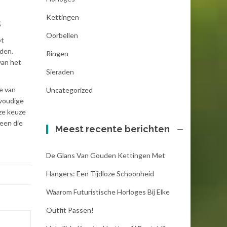
Kettingen
s
Oorbellen
ot
den.
Ringen
van het
Sieraden
ie van
Uncategorized
nvoudige
oze keuze
 een die
Meest recente berichten
De Glans Van Gouden Kettingen Met
Hangers: Een Tijdloze Schoonheid
Waarom Futuristische Horloges Bij Elke
Outfit Passen!