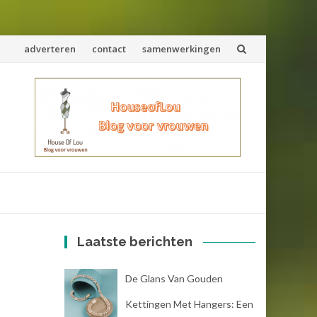
Spring
adverteren
contact
samenwerkingen
naar
inhoud
Laatste berichten
De Glans Van Gouden
Kettingen Met Hangers: Een