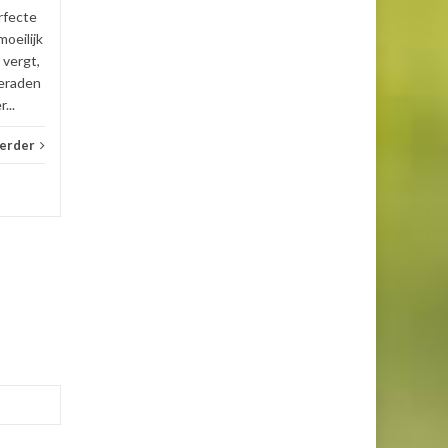
kettingen
,
sieraden
Lees verder
rfecte
oeilijk
 vergt,
ieraden
...
verder