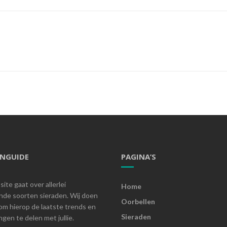
ENGUIDE
PAGINA’S
ite gaat over allerlei
Home
ende soorten sieraden. Wij doen
Oorbellen
om hierop de laatste trends en
Sieraden
gen te delen met jullie.