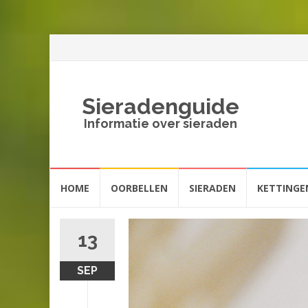
Sieradenguide
Informatie over sieraden
Spring
HOME
OORBELLEN
SIERADEN
KETTINGE
naar
inhoud
13
SEP