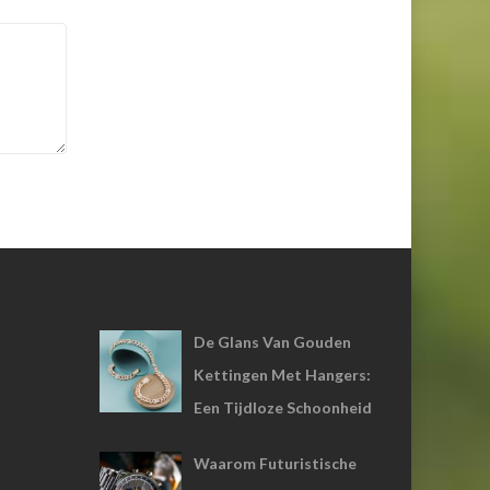
De Glans Van Gouden
Kettingen Met Hangers:
Een Tijdloze Schoonheid
Waarom Futuristische