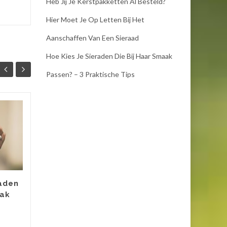
Heb Jij Je Kerstpakketten Al Besteld?
Hier Moet Je Op Letten Bij Het
Aanschaffen Van Een Sieraad
Hoe Kies Je Sieraden Die Bij Haar Smaak
Passen? – 3 Praktische Tips
Met deze sieraden
16
13
steel je de show
OKT
tijdens de
SEP
feestdagen
Het lijkt misschien nog ver
weg, maar vergis je niet. De
raden
bladeren vallen alweer van de
aak
bomen en voor je het weet
staan de feestdagen voor...
Horlo