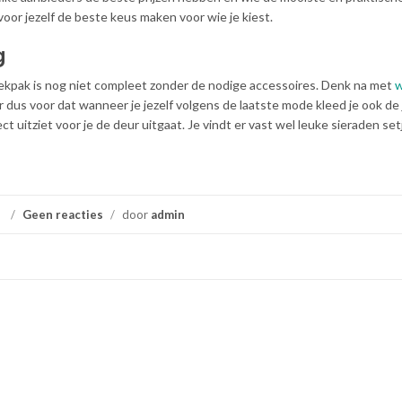
oor jezelf de beste keus maken voor wie je kiest.
g
oekpak is nog niet compleet zonder de nodige accessoires. Denk na met
w
er dus voor dat wanneer je jezelf volgens de laatste mode kleed je ook de 
t uitziet voor je de deur uitgaat. Je vindt er vast wel leuke sieraden set
/
Geen reacties
/
door
admin