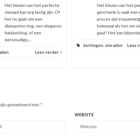
Het kiezen van het perfecte
Het kiezen van het pe
sieraad kan erg lastig zijn. Of
geschenk is vaak een m
het nu gaat om een
proces dat inspanning
diamanten ring, een elegante
helemaal als het om s
halsketting, of een
gaat! Het kan bijzonder
eenvoudige...
kettingen
,
sieraden
Lees 
aden
Lees verder
 zijn gemarkeerd met
*
WEBSITE