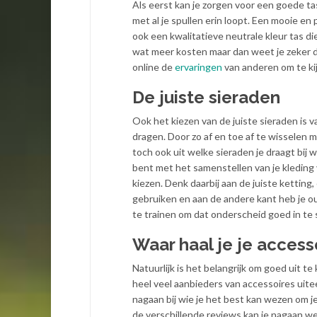
Als eerst kan je zorgen voor een goede tas
met al je spullen erin loopt. Een mooie en 
ook een kwalitatieve neutrale kleur tas die j
wat meer kosten maar dan weet je zeker d
online de
ervaringen
van anderen om te kij
De juiste sieraden
Ook het kiezen van de juiste sieraden is v
dragen. Door zo af en toe af te wisselen met
toch ook uit welke sieraden je draagt bij w
bent met het samenstellen van je kleding v
kiezen. Denk daarbij aan de juiste kettin
gebruiken en aan de andere kant heb je out
te trainen om dat onderscheid goed in te 
Waar haal je je acces
Natuurlijk is het belangrijk om goed uit te 
heel veel aanbieders van
accessoires uite
nagaan bij wie je het best kan wezen om j
de verschillende reviews kan je nagaan w