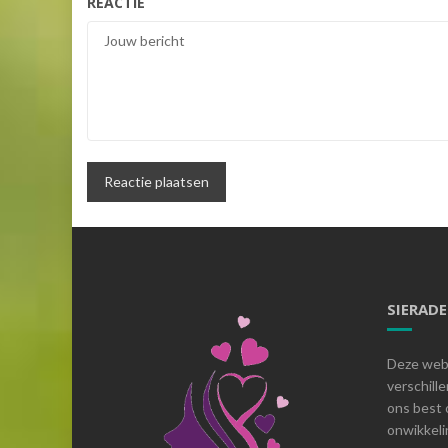
REACTIE
SIERAD
Deze webs
verschill
ons best 
onwikkelin