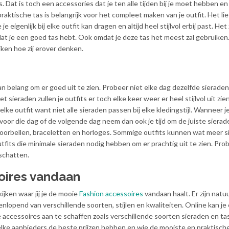
. Dat is toch een accessories dat je ten alle tijden bij je moet hebben en
praktische tas is belangrijk voor het compleet maken van je outfit. Het lie
e eigenlijk bij elke outfit kan dragen en altijd heel stijlvol erbij past. Het 
at je een goed tas hebt. Ook omdat je deze tas het meest zal gebruiken
ken hoe zij erover denken.
an belang om er goed uit te zien. Probeer niet elke dag dezelfde sieraden
 sieraden zullen je outfits er toch elke keer weer er heel stijlvol uit zien
elke outfit want niet alle sieraden passen bij elke kledingstijl. Wanneer j
oor die dag of de volgende dag neem dan ook je tijd om de juiste sierade
g, oorbellen, braceletten en horloges. Sommige outfits kunnen wat meer 
fits die minimale sieraden nodig hebben om er prachtig uit te zien. Prob
schatten.
soires vandaan
kijken waar jij je de mooie
Fashion
accessoires
vandaan haalt. Er zijn natuu
enlopend van verschillende soorten, stijlen en kwaliteiten.
Online kan je
e accessoires aan te schaffen zoals verschillende soorten sieraden en ta
elke aanbieders de beste prijzen hebben en wie de mooiste en praktisch