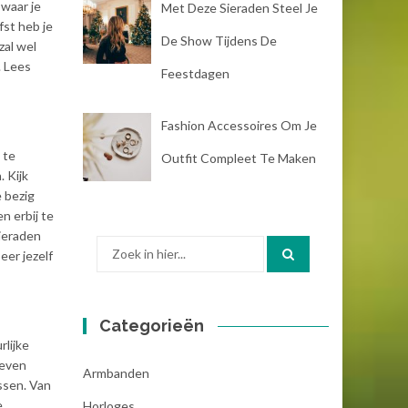
 waar je
Met Deze Sieraden Steel Je
fst heb je
De Show Tijdens De
zal wel
. Lees
Feestdagen
Fashion Accessoires Om Je
 te
Outfit Compleet Te Maken
. Kijk
e bezig
n erbij te
sieraden
Zoek
eer jezelf
naar:
Categorieën
rlijke
 even
Armbanden
ssen. Van
e
Horloges