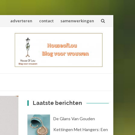
Spring
adverteren
contact
samenwerkingen
naar
inhoud
Laatste berichten
De Glans Van Gouden
Kettingen Met Hangers: Een