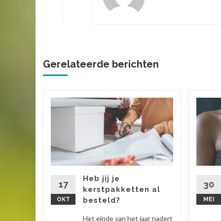
Gerelateerde berichten
 past
ij? 5
 te
bekend
t
Heb jij je
je gemak
17
30
kerstpakketten al
eding,...
OKT
besteld?
MEI
 verder
Het einde van het jaar nadert