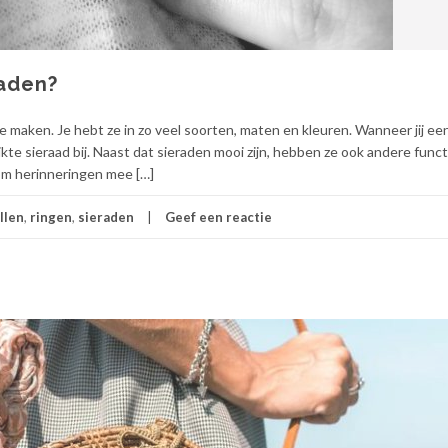
aden?
 te maken. Je hebt ze in zo veel soorten, maten en kleuren. Wanneer jij ee
ikte sieraad bij. Naast dat sieraden mooi zijn, hebben ze ook andere funct
om herinneringen mee […]
llen
,
ringen
,
sieraden
Geef een reactie