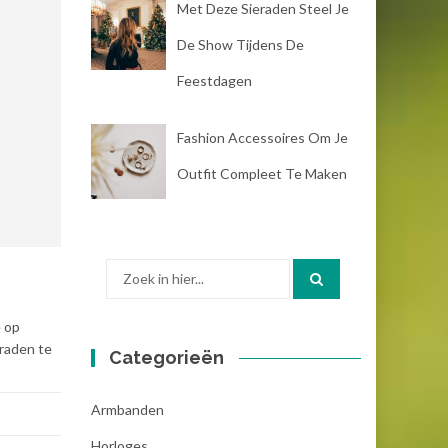
Met Deze Sieraden Steel Je
De Show Tijdens De
Feestdagen
Fashion Accessoires Om Je
Outfit Compleet Te Maken
Zoek
naar:
e op
eraden te
Categorieën
Armbanden
Horloges