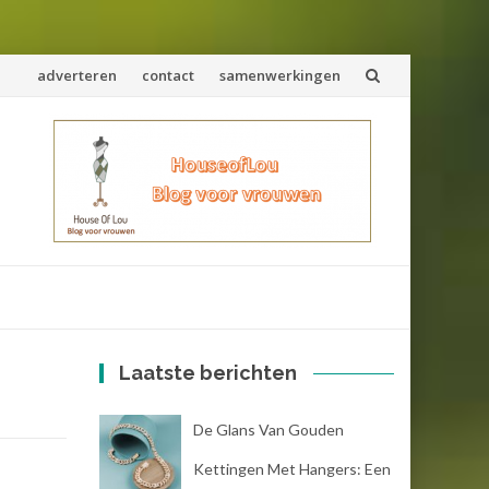
Spring
adverteren
contact
samenwerkingen
naar
inhoud
Laatste berichten
De Glans Van Gouden
Kettingen Met Hangers: Een