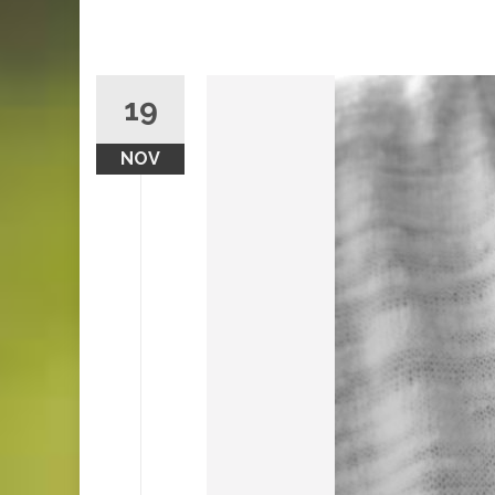
19
NOV