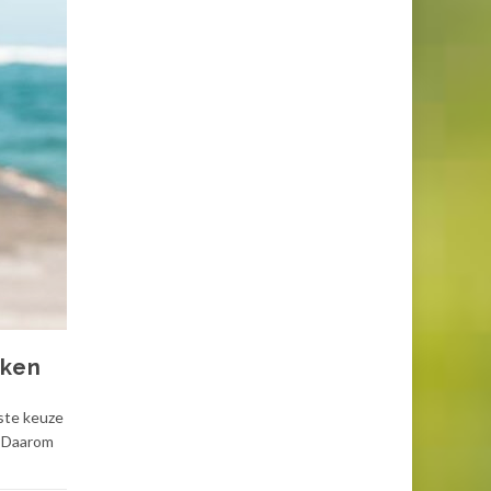
aken
iste keuze
. Daarom