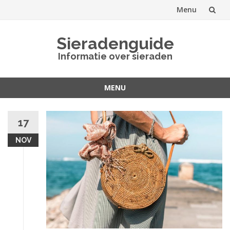
Menu
Spring
Sieradenguide
naar
Informatie over sieraden
inhoud
MENU
Spring
naar
17
inhoud
NOV