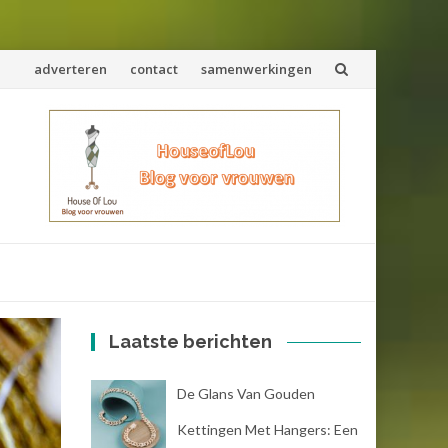
Spring
adverteren
contact
samenwerkingen
naar
inhoud
Laatste berichten
De Glans Van Gouden
Kettingen Met Hangers: Een