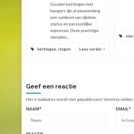
 verder
Gouden kettingen met
hangers zijn al eeuwenlang
een symbool van rijkdom,
status en persoonlijke
expressie. Deze prachtige
sier
sieraden...
kettingen
,
ringen
Lees verder
Geef een reactie
Het e-mailadres wordt niet gepubliceerd.
Vereiste velden
NAAM
*
EMAIL
*
REACTIE