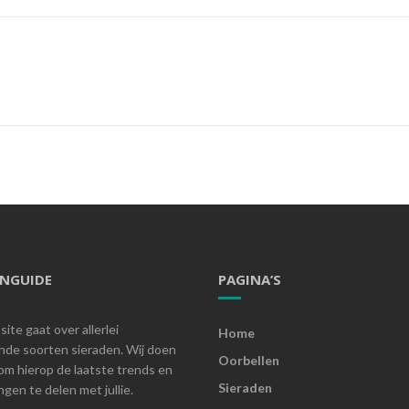
ENGUIDE
PAGINA’S
ite gaat over allerlei
Home
ende soorten sieraden. Wij doen
Oorbellen
om hierop de laatste trends en
Sieraden
gen te delen met jullie.