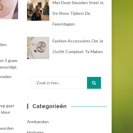
Met Deze Sieraden Steel Je
De Show Tijdens De
Feestdagen
Fashion Accessoires Om Je
den.
Outfit Compleet Te Maken
ot 5 gram.
nwoordigt.
ieraden
Zoek
naar:
oeg gaat
Categorieën
 kleur
Armbanden
n worden
Horloges