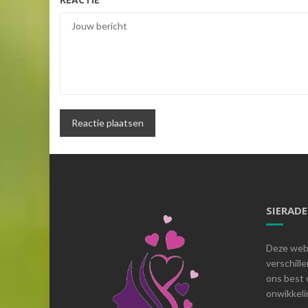
SIERAD
Deze webs
verschill
ons best 
onwikkelin