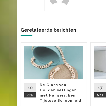
Gerelateerde berichten
iezen
n, gaat
uenten,
De Glans van
ke
10
17
Gouden Kettingen
 in de
APR
met Hangers: Een
OKT
.
Tijdloze Schoonheid