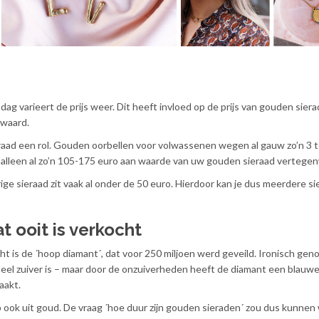
dag varieert de prijs weer. Dit heeft invloed op de prijs van gouden siera
 waard.
raad een rol. Gouden oorbellen voor volwassenen wegen al gauw zo’n 3 t
s alleen al zo’n 105-175 euro aan waarde van uw gouden sieraad vertege
rige sieraad zit vaak al onder de 50 euro. Hierdoor kan je dus meerdere s
t ooit is verkocht
cht is de ´hoop diamant´, dat voor 250 miljoen werd geveild. Ironisch gen
heel zuiver is – maar door de onzuiverheden heeft de diamant een blauwe
aakt.
 ook uit goud. De vraag ´hoe duur zijn gouden sieraden´ zou dus kunne