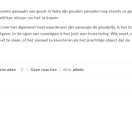
ieraden gemaakt van goud. In feite zijn gouden sieraden nog steeds zo ge
eld kan missen om het te kopen.
 over het algemeen heel waardevast zijn vanwege de goudprijs, is het k
tgave. In de ogen van sommigen is het juist een investering. Wie weet,
uit te slaan, of het sieraad te koesteren als het prachtige object dat de
.
sieraden
/
Geen reacties
/
door
admin