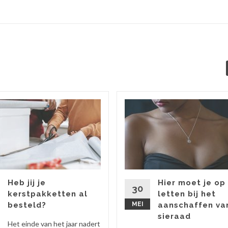
Heb jij je
Hier moet je op
30
kerstpakketten al
letten bij het
besteld?
MEI
aanschaffen va
sieraad
Het einde van het jaar nadert