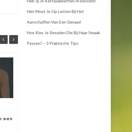
Heb Jij Je Kerstpakketten Al Besteld?
Hier Moet Je Op Letten Bij Het
Aanschaffen Van Een Sieraad
Hoe Kies Je Sieraden Die Bij Haar Smaak
Passen? – 3 Praktische Tips
Hoe kies je sieraden
14
06
die bij haar smaak
OKT
passen? – 3
DEC
Praktische tips
Het kiezen van het perfecte
geschenk is vaak een moeilijk
proces dat inspanning vergt,
helemaal als het om sieraden
n een
gaat! Het kan bijzonder...