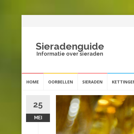
Sieradenguide
Informatie over sieraden
Spring
HOME
OORBELLEN
SIERADEN
KETTINGE
naar
inhoud
25
MEI