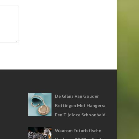
De Glans Van Gouden
Kettingen Met Hangers:
Een Tijdloze Schoonheid
Waarom Futuristische