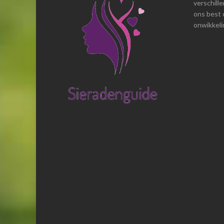
verschill
ons best 
onwikkelin