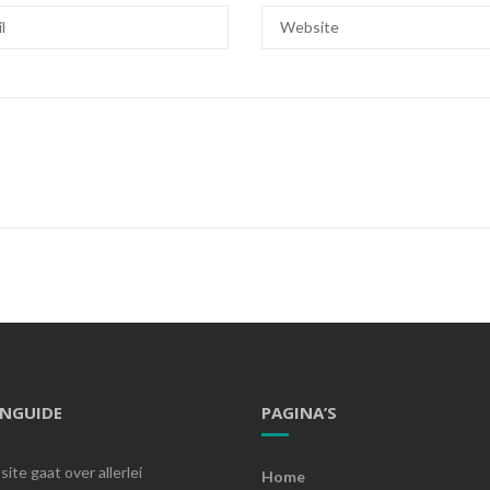
ENGUIDE
PAGINA’S
ite gaat over allerlei
Home