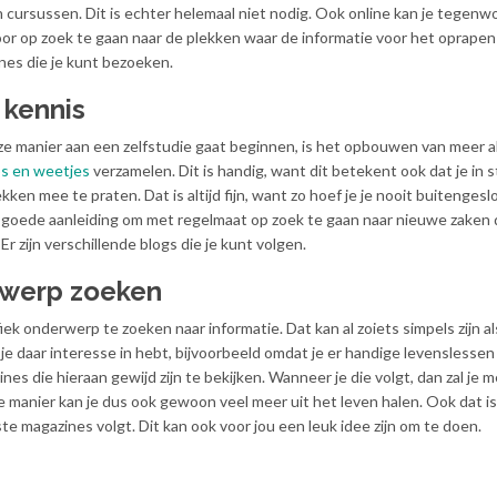
n cursussen. Dit is echter helemaal niet nodig. Ook online kan je tegenw
oor op zoek te gaan naar de plekken waar de informatie voor het oprapen 
ines die je kunt bezoeken.
kennis
ze manier aan een zelfstudie gaat beginnen, is het opbouwen van meer
ps en weetjes
verzamelen. Dit is handig, want dit betekent ook dat je in 
en mee te praten. Dat is altijd fijn, want zo hoef je je nooit buitengesl
en goede aanleiding om met regelmaat op zoek te gaan naar nieuwe zaken d
. Er zijn verschillende blogs die je kunt volgen.
rwerp zoeken
ek onderwerp te zoeken naar informatie. Dat kan al zoiets simpels zijn al
daar interesse in hebt, bijvoorbeeld omdat je er handige levenslessen u
es die hieraan gewijd zijn te bekijken. Wanneer je die volgt, dan zal je m
ie manier kan je dus ook gewoon veel meer uit het leven halen. Ook dat i
 magazines volgt. Dit kan ook voor jou een leuk idee zijn om te doen.
n