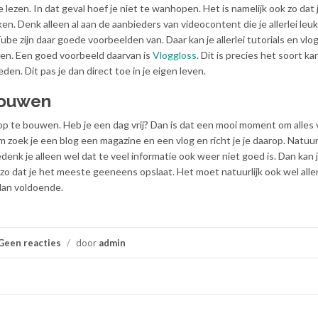
 lezen. In dat geval hoef je niet te wanhopen. Het is namelijk ook zo dat
ken. Denk alleen al aan de aanbieders van videocontent die je allerlei leu
e zijn daar goede voorbeelden van. Daar kan je allerlei tutorials en vlo
rzien. Een goed voorbeeld daarvan is
Vloggloss
. Dit is precies het soort ka
ieden. Dit pas je dan direct toe in je eigen leven.
bouwen
op te bouwen. Heb je een dag vrij? Dan is dat een mooi moment om alles
zoek je een blog een magazine en een vlog en richt je je daarop. Natuurl
denk je alleen wel dat te veel informatie ook weer niet goed is. Dan kan j
 zo dat je het meeste geeneens opslaat. Het moet natuurlijk ook wel alle
dan voldoende.
Geen reacties
/
door
admin