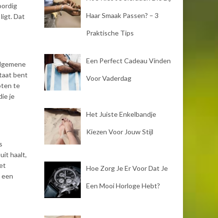
oordig
Haar Smaak Passen? – 3
ligt. Dat
Praktische Tips
Een Perfect Cadeau Vinden
 algemene
staat bent
Voor Vaderdag
oten te
ie je
Het Juiste Enkelbandje
Kiezen Voor Jouw Stijl
s
it haalt,
et
Hoe Zorg Je Er Voor Dat Je
s een
Een Mooi Horloge Hebt?