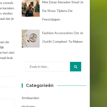
Met Deze Sieraden Steel Je
 je steeds
ke kanalen
De Show Tijdens De
gs vinden
naal dat je
Feestdagen
Fashion Accessoires Om Je
Outfit Compleet Te Maken
 van de
ijk
e het niet
maal leuk
Zoek
naar:
Categorieën
Armbanden
Horloges