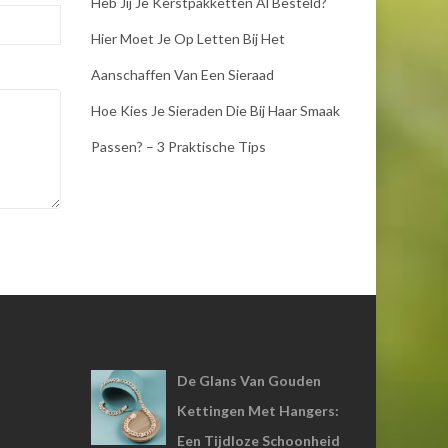
Heb Jij Je Kerstpakketten Al Besteld?
Hier Moet Je Op Letten Bij Het
Aanschaffen Van Een Sieraad
Hoe Kies Je Sieraden Die Bij Haar Smaak
Passen? – 3 Praktische Tips
De Glans Van Gouden
Kettingen Met Hangers:
Een Tijdloze Schoonheid