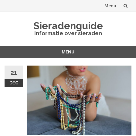
Menu
Spring
Sieradenguide
naar
Informatie over sieraden
inhoud
MENU
Spring
naar
21
inhoud
DEC