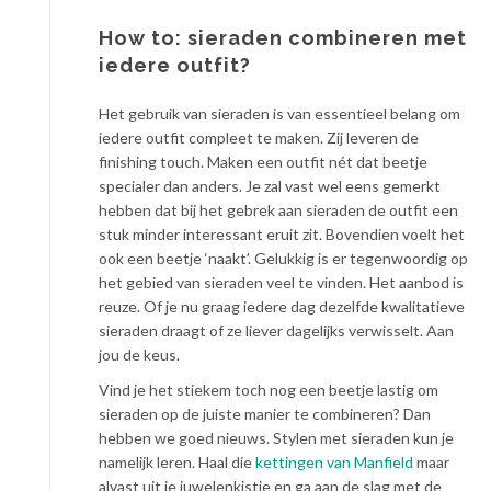
How to: sieraden combineren met
iedere outfit?
Het gebruik van sieraden is van essentieel belang om
iedere outfit compleet te maken. Zij leveren de
finishing touch. Maken een outfit nét dat beetje
specialer dan anders. Je zal vast wel eens gemerkt
hebben dat bij het gebrek aan sieraden de outfit een
stuk minder interessant eruit zit. Bovendien voelt het
ook een beetje ‘naakt’. Gelukkig is er tegenwoordig op
het gebied van sieraden veel te vinden. Het aanbod is
reuze. Of je nu graag iedere dag dezelfde kwalitatieve
sieraden draagt of ze liever dagelijks verwisselt. Aan
jou de keus.
Vind je het stiekem toch nog een beetje lastig om
sieraden op de juiste manier te combineren? Dan
hebben we goed nieuws. Stylen met sieraden kun je
namelijk leren. Haal die
kettingen van Manfield
maar
alvast uit je juwelenkistje en ga aan de slag met de