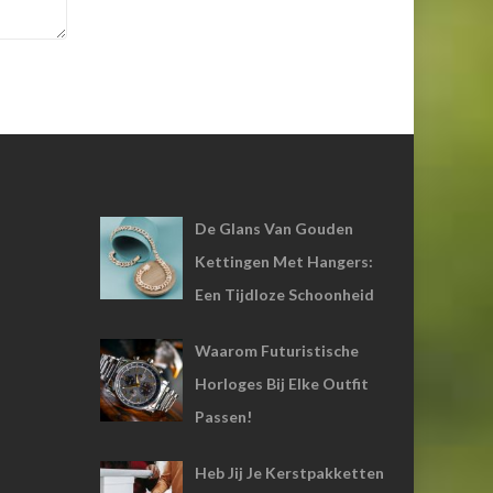
De Glans Van Gouden
Kettingen Met Hangers:
Een Tijdloze Schoonheid
Waarom Futuristische
Horloges Bij Elke Outfit
Passen!
Heb Jij Je Kerstpakketten