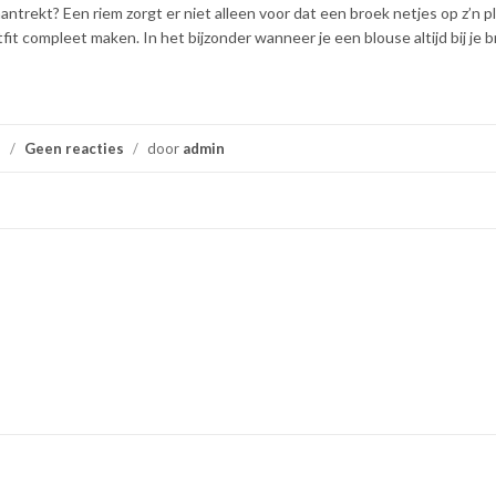
 aantrekt? Een riem zorgt er niet alleen voor dat een broek netjes op z’n pla
it compleet maken. In het bijzonder wanneer je een blouse altijd bij je b
/
Geen reacties
/
door
admin