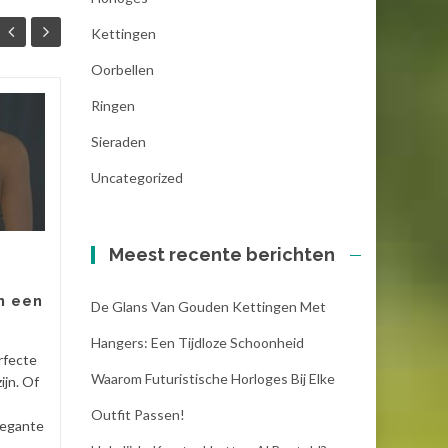
Kettingen
Oorbellen
Ringen
Hoe kies je sieraden
14
14
die bij haar smaak
Sieraden
OKT
passen? – 3
JUL
Uncategorized
Praktische tips
Het kiezen van het perfecte
geschenk is vaak een moeilijk
Meest recente berichten
proces dat inspanning vergt,
helemaal als het om sieraden
n een
De Glans Van Gouden Kettingen Met
gaat! Het kan bijzonder...
Hangers: Een Tijdloze Schoonheid
kettingen
,
sieraden
Lees verder
Horlo
rfecte
Waarom Futuristische Horloges Bij Elke
ijn. Of
Outfit Passen!
legante