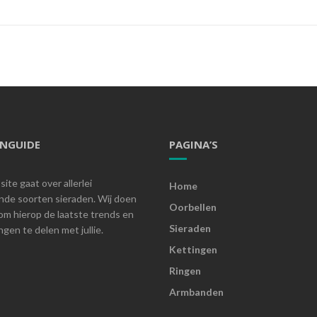
ENGUIDE
PAGINA’S
ite gaat over allerlei
Home
ende soorten sieraden. Wij doen
Oorbellen
om hierop de laatste trends en
Sieraden
gen te delen met jullie.
Kettingen
Ringen
Armbanden