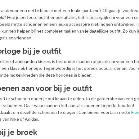
e vaak voor een nette blouse met een leuke pantalon? Of gaat je voorkeur
o? Hoe je perfecte outfit er ook uitziet, het is belangrijk om voor een c
orbeeld nette schoenen en een leuke accessoire niet mogen ontbreken. In
 je kunnen helpen bij het compleet maken van je dagelijkse outfit. Zo kun 
ga’s en vrienden.
rloge bij je outfit
ellen of armbanden kiezen, is het onder mannen populair om voor een ho
een klassiek horloge. Tegenwoordig is het steeds populairder om voor
 de mogelijkheden die deze horloges je bieden.
enen aan voor bij je outfit
 nette schoenen onder je outfit aan te raden. In de garderobe van een g
 paar schoenen. Daar waar mannen het aantal schoenen beperkt houden!
oodzaakt om dezelfde schoenen te dragen. Combineer voortaan nette
Flor
 van Nike of Adidas.
ij je broek