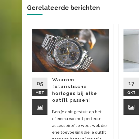
Gerelateerde berichten
adeau
 wanneer
t, en
het dan
Waarom
nt om
05
17
futuristische
et
MRT
horloges bij elke
OKT
outfit passen!
 verder
Ben je ooit gestuit op het
dilemma van het perfecte
accessoire? Je weet wel, die
ene toevoeging die je outfit
naar een hoger niveau tilt...