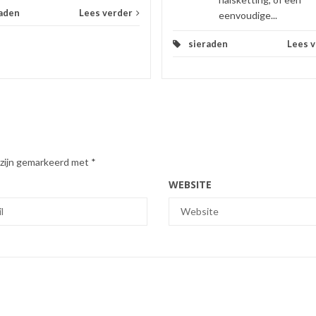
aden
Lees verder
eenvoudige...
sieraden
Lees 
 zijn gemarkeerd met
*
WEBSITE