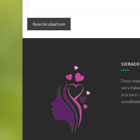
SIERAD
Deze webs
verschill
ons best 
onwikkelin