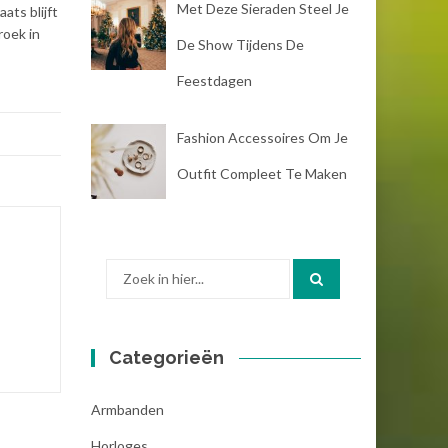
Met Deze Sieraden Steel Je
ats blijft
roek in
De Show Tijdens De
Feestdagen
Fashion Accessoires Om Je
Outfit Compleet Te Maken
Zoek
naar:
Categorieën
Armbanden
Horloges