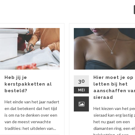
Heb jij je
Hier moet je op
30
kerstpakketten al
letten bij het
besteld?
MEI
aanschaffen va
sieraad
Het einde van het jaar nadert
en dat betekent dat het tijd
Het kiezen van het pe
is om na te denken over een
sieraad kan erg lastig z
van de meest verwachte
het nu gaat om een
tradities: het uitdelen van...
diamanten ring, een e
halsketting, of een