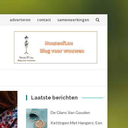
Spring
adverteren
contact
samenwerkingen
naar
inhoud
Laatste berichten
De Glans Van Gouden
Kettingen Met Hangers: Een