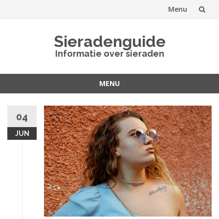
Menu
Spring
Sieradenguide
naar
Informatie over sieraden
inhoud
MENU
Spring
naar
04
inhoud
JUN