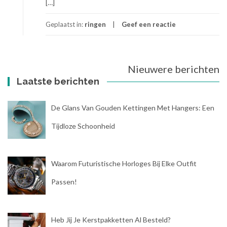
[…]
Geplaatst in:
ringen
Geef een reactie
Nieuwere berichten
Berichtnavigatie
Laatste berichten
De Glans Van Gouden Kettingen Met Hangers: Een
Tijdloze Schoonheid
Waarom Futuristische Horloges Bij Elke Outfit
Passen!
Heb Jij Je Kerstpakketten Al Besteld?