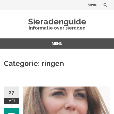
Menu
Spring
Sieradenguide
naar
Informatie over sieraden
inhoud
MENU
Spring
naar
Categorie: ringen
inhoud
27
MEI