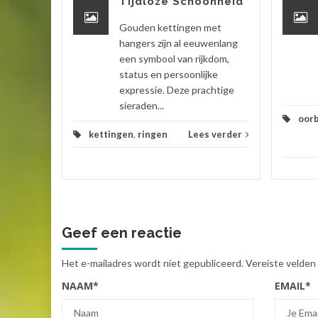
Tijdloze Schoonheid
bellen
...
Gouden kettingen met
hangers zijn al eeuwenlang
 verder
een symbool van rijkdom,
status en persoonlijke
expressie. Deze prachtige
sieraden...
oorb
kettingen
,
ringen
Lees verder
Geef een reactie
Het e-mailadres wordt niet gepubliceerd.
Vereiste velden
NAAM
*
EMAIL
*