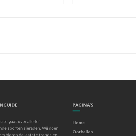
ENGUIDE
PAGINA’S
ite gaat over allerlei
Home
ende soorten sieraden. Wij doen
Oorbellen
om hierop de laatste trends en