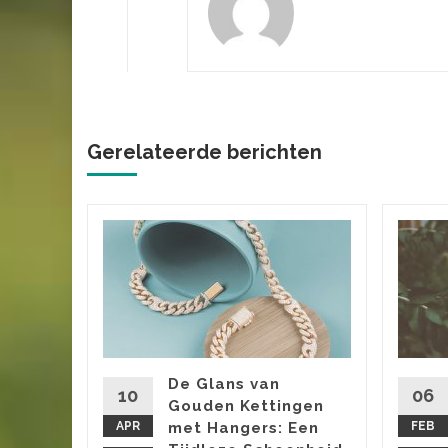
Gerelateerde berichten
m jouw
al
maken
cte look?
er een
De Glans van
 vraag.
10
06
Gouden Kettingen
t je de
APR
met Hangers: Een
FEB
 zijn...