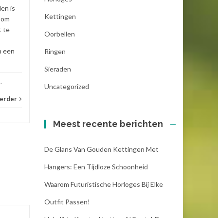
en is
Lees verder
armb
Kettingen
g om
t te
Oorbellen
n een
Ringen
Sieraden
..
Uncategorized
verder
Meest recente berichten
De Glans Van Gouden Kettingen Met
Hangers: Een Tijdloze Schoonheid
Waarom Futuristische Horloges Bij Elke
Outfit Passen!