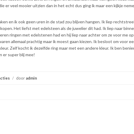
e er veel mooier uitzien dan in het echt dus ging ik maar een kijkje neme
aken en ik ook geen uren in de stad zou blijven hangen. Ik liep rechtstre
kopen. Het liefst met edelsteen als de juwelier dit had. Ik liep naar binn
veren ringen met edelstenen had en hij liep naar achter om ze voor me op
aren allemaal prachtig maar ik moest gaan kiezen. Ik besloot om voor ee
eur. Zelf kocht ik dezelfde ring maar met een andere kleur. Ik ben beni
n er super blij mee!
cties
/
door
admin