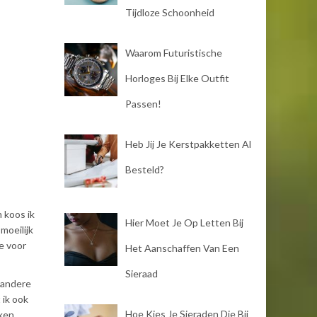
Tijdloze Schoonheid
Waarom Futuristische
Horloges Bij Elke Outfit
Passen!
Heb Jij Je Kerstpakketten Al
Besteld?
 koos ik
Hier Moet Je Op Letten Bij
moeilijk
e voor
Het Aanschaffen Van Een
Sieraad
 andere
 ik ook
Hoe Kies Je Sieraden Die Bij
ken.