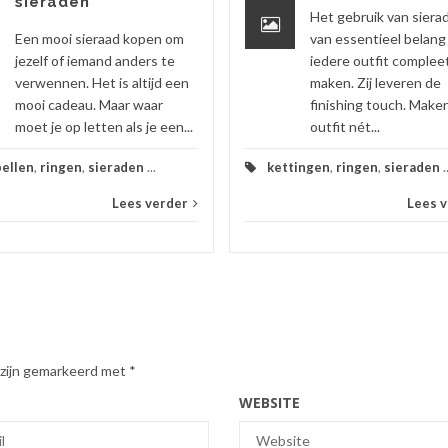
sieraden
Het gebruik van sierad
Een mooi sieraad kopen om
van essentieel belan
jezelf of iemand anders te
iedere outfit complee
verwennen. Het is altijd een
maken. Zij leveren de
mooi cadeau. Maar waar
finishing touch. Make
moet je op letten als je een...
outfit nét...
ellen
,
ringen
,
sieraden
...
kettingen
,
ringen
,
sieraden
.
Lees verder
Lees 
 zijn gemarkeerd met
*
WEBSITE