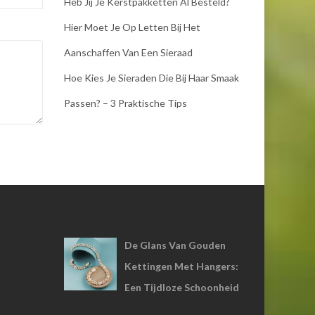
Heb Jij Je Kerstpakketten Al Besteld?
Hier Moet Je Op Letten Bij Het
Aanschaffen Van Een Sieraad
Hoe Kies Je Sieraden Die Bij Haar Smaak
Passen? – 3 Praktische Tips
De Glans Van Gouden
Kettingen Met Hangers:
Een Tijdloze Schoonheid