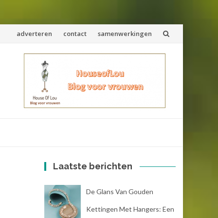
Spring
adverteren
contact
samenwerkingen
naar
inhoud
Laatste berichten
De Glans Van Gouden
Kettingen Met Hangers: Een