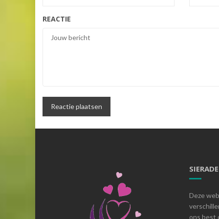
REACTIE
SIERAD
Deze webs
verschill
ons best 