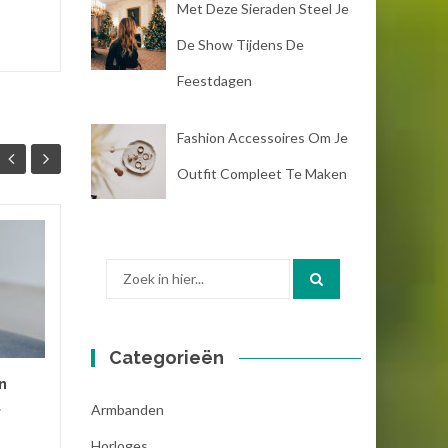
Met Deze Sieraden Steel Je
De Show Tijdens De
Feestdagen
Fashion Accessoires Om Je
Outfit Compleet Te Maken
Waarom dragen we
19
17
sieraden?
Zoek
NOV
NOV
naar:
Sieraden zijn erg leuk om je
outfit mee af te maken. Je
hebt ze in zo veel soorten,
Categorieën
maten en kleuren. Wanneer
n
jij een gave outfit hebt,...
t
Armbanden
armbanden
,
kettingen
,
oorbellen
...
Horloges