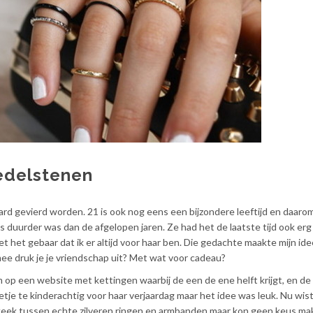
 edelstenen
ard gevierd worden. 21 is ook nog eens een bijzondere leeftijd en daarom
 duurder was dan de afgelopen jaren. Ze had het de laatste tijd ook erg 
t het gebaar dat ik er altijd voor haar ben. Die gedachte maakte mijn ide
ee druk je je vriendschap uit? Met wat voor cadeau?
 op een website met kettingen waarbij de een de ene helft krijgt, en de
etje te kinderachtig voor haar verjaardag maar het idee was leuk. Nu wist
k keek tussen echte zilveren ringen en armbanden maar kon geen keus ma